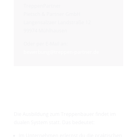
TreppenPartner
Pietsch & Partner GmbH
Langensalzaer Landstraße 12
99974 Mühlhausen
Oder per E-Mail an:
bewerbung@treppen-partner.de
Ausbildung Metallbau
Fachrichtung
Konstruktionstechnik
(m/w/d)
Die Ausbildung zum Treppenbauer findet im
dualen System statt. Das bedeutet:
Im Unternehmen erlernst du die praktischen