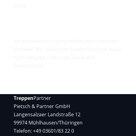
Optik.
Sonderkonstruktionen
Sie kombinieren Eigenschaften verschiedener
Modelle? Wir realisieren Sonderlösungen exakt
nach Vorgabe – inklusive Statik und
Detaillierung.
Treppen
Partner
Pietsch & Partner GmbH
Langensalzaer Landstraße 12
99974 Mühlhausen/Thüringen
Telefon: +49 03601/83 22 0