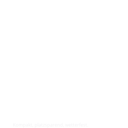
Benötige ich eine Statik für die
Treppe?
Geschäftstreppen Im
Überblick
Spindeltreppen
Kompakt, platzsparend, wetterfest.