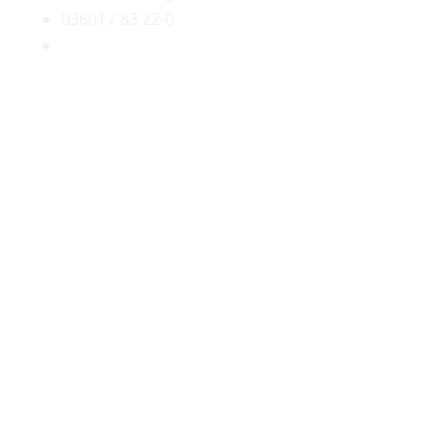
03601 / 83 22-0
franziska.roenicke@treppen-partner.de
Wie erfolgt die Lieferung unserer
Treppen
Wie langlebig ist die
Feuerverzinkung?
Ist eine pulverbeschichtete
Außentreppe vorher verzinkt?
Erhalte ich vor der Fertigung eine
Zeichnung?