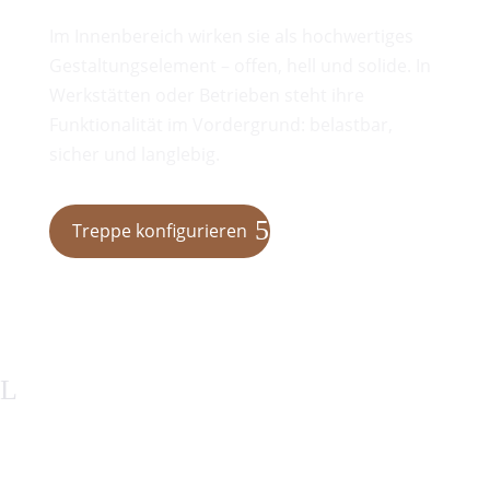
Im Innenbereich wirken sie als hochwertiges
Gestaltungselement – offen, hell und solide. In
Werkstätten oder Betrieben steht ihre
Funktionalität im Vordergrund: belastbar,
sicher und langlebig.
Treppe konfigurieren