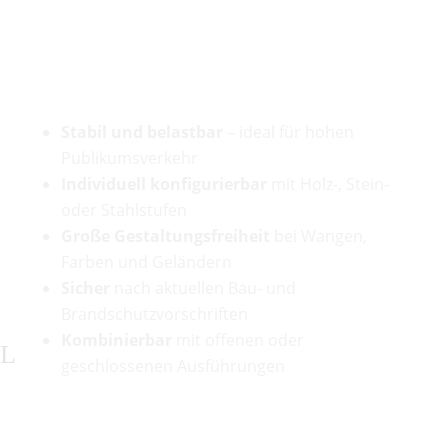
Ihre Vorteile auf einen Blick
Stabil und belastbar
– ideal für hohen
Publikumsverkehr
Individuell konfigurierbar
mit Holz-, Stein-
oder Stahlstufen
Große Gestaltungsfreiheit
bei Wangen,
Farben und Geländern
Sicher
nach aktuellen Bau- und
Brandschutzvorschriften
Kombinierbar
mit offenen oder
geschlossenen Ausführungen
test
Weitere Referenzen