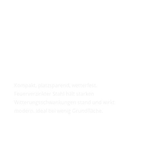
Geschäftstreppen Im
Überblick
Spindeltreppen
Kompakt, platzsparend, wetterfest.
Feuerverzinkter Stahl hält starken
Witterungsschwankungen stand und wirkt
modern. Ideal bei wenig Grundfläche.
Wangentreppen