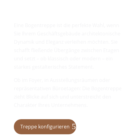
Dynamik und Eleganz im
Raum
Eine Bogentreppe ist die perfekte Wahl, wenn
Sie Ihrem Geschäftsgebäude architektonische
Dynamik und Eleganz verleihen möchten. Sie
schafft fließende Übergänge zwischen Etagen
und setzt – ob klassisch oder modern – ein
starkes gestalterisches Statement.
Ob im Foyer, in Ausstellungsräumen oder
repräsentativen Büroetagen: Die Bogentreppe
zieht Blicke auf sich und unterstreicht den
Charakter Ihres Unternehmens.
Treppe konfigurieren