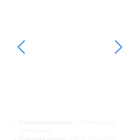
test
test
test
test
Ihre Vorteile auf einen Blick
Repräsentative Optik
mit harmonischer
Linienführung
Individuell planbar
in Form, Radius und