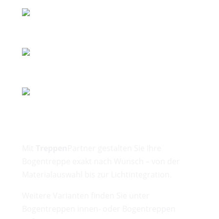
Mit
Treppen
Partner gestalten Sie Ihre
Bogentreppe exakt nach Wunsch – von der
Materialauswahl bis zur Lichtintegration.
Weitere Varianten finden Sie unter
Bogentreppen innen- oder Bogentreppen