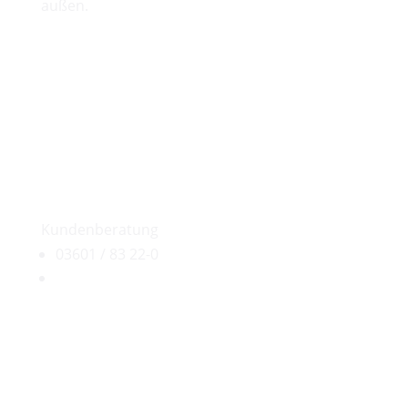
außen.
Franziska Rönicke
Kundenberatung
03601 / 83 22-0
franziska.roenicke@treppen-partner.de
Wie erfolgt die Lieferung unserer
Treppen