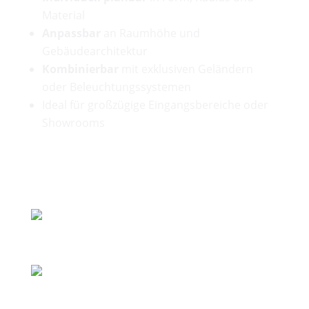
Material
Anpassbar
an Raumhöhe und
Gebäudearchitektur
Kombinierbar
mit exklusiven Geländern
oder Beleuchtungssystemen
Ideal für großzügige Eingangsbereiche oder
Showrooms
Weitere Referenzen