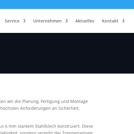
Service
Unternehmen
Aktuelles
Kontakt
ten wir die Planung, Fertigung und Montage
ie höchsten Anforderungen an Sicherheit,
s 6 mm starkem Stahlblech konstruiert. Diese
glebigkeit, sondern verleiht der Treppenanlage