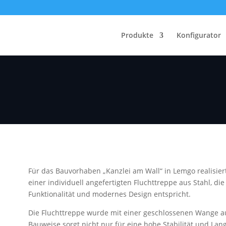
Produkte
Konfigurator
die Kanzlei am Wall in
Für das Bauvorhaben „Kanzlei am Wall“ in Lemgo realisier
einer individuell angefertigten Fluchttreppe aus Stahl, d
Funktionalität und modernes Design entspricht.
Die Fluchttreppe wurde mit einer geschlossenen Wange au
Bauweise sorgt nicht nur für eine hohe Stabilität und Lan