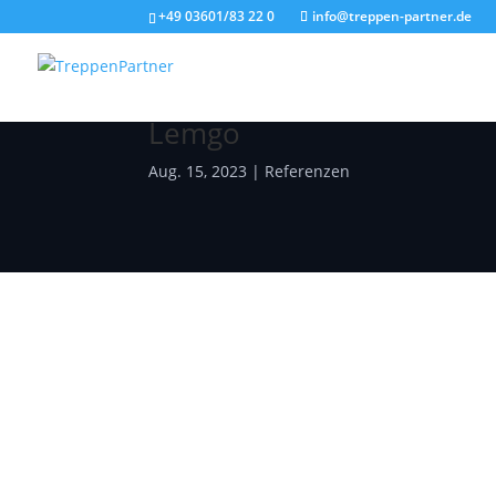
+49 03601/83 22 0
info@treppen-partner.de
Projekt: Fluchttreppe für 
Lemgo
Aug. 15, 2023
|
Referenzen